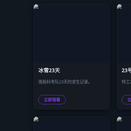
冰雪23天
23
南极科考队23天的求生记录。
特工
立即观看