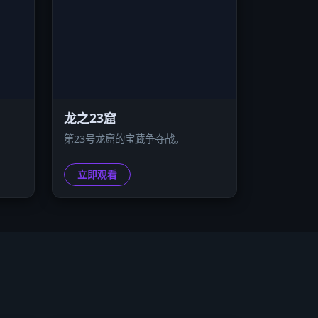
龙之23窟
第23号龙窟的宝藏争夺战。
立即观看