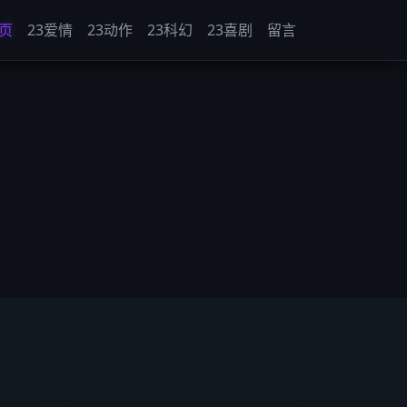
页
23爱情
23动作
23科幻
23喜剧
留言