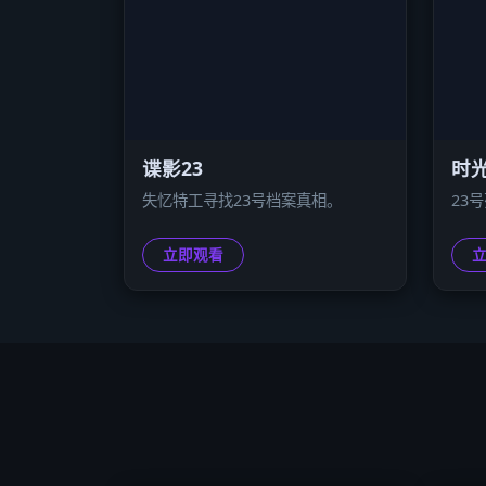
谍影23
时光
失忆特工寻找23号档案真相。
23
立即观看