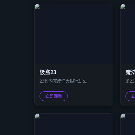
极盗23
魔法
23秒内完成惊天银行劫案。
第2
立即观看