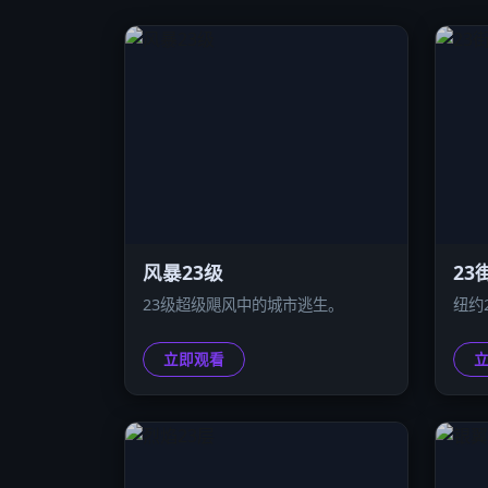
风暴23级
23
23级超级飓风中的城市逃生。
纽约
立即观看