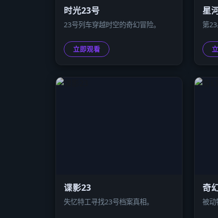
时光23号
星河
23号列车穿越时空的奇幻冒险。
第2
立即观看
谍影23
奇幻
失忆特工寻找23号档案真相。
被动