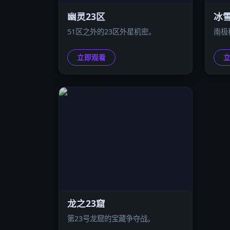
幽灵23区
冰雪
51区之外的23区外星机密。
南极
立即观看
龙之23窟
第23号龙窟的宝藏争夺战。