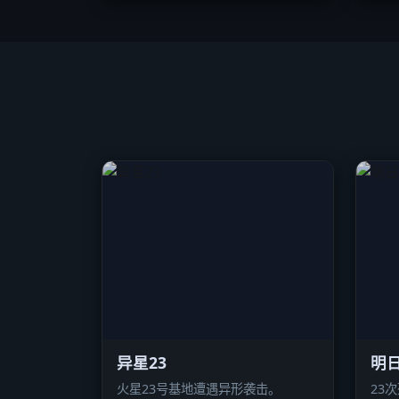
异星23
明日
火星23号基地遭遇异形袭击。
23